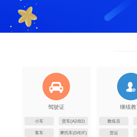
驾驶证
继续教
小车
货车(A2/B2)
教练员
(C1/C2/C3)
客车
摩托车(D/E/F)
货运