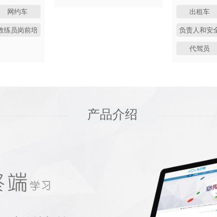
网约车
出租车
教练员岗前培
负责人和安
训
员
代驾员
产品介绍