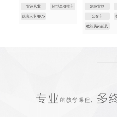
(A1/A3/B1)
货运从业
轻型牵引挂车
危险货物
(A2/B2)
C6
残疾人专用C5
公交车
教练员岗前及
再教育